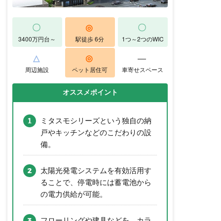
〇
◎
〇
3400万円台～
駅徒歩 6分
1つ～2つのWIC
△
◎
―
周辺施設
ペット居住可
車寄せスペース
オススメポイント
ミタスモシリーズという独自の納
戸やキッチンなどのこだわりの設
備。
太陽光発電システムを有効活用す
ることで、停電時には蓄電池から
の電力供給が可能。
フローリングや建具などを、カラ