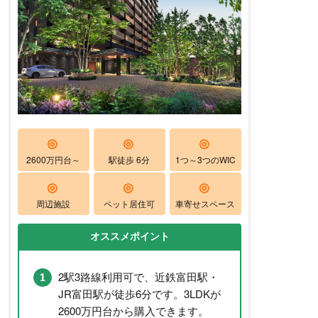
◎
◎
◎
2600万円台～
駅徒歩 6分
1つ～3つのWIC
◎
◎
◎
周辺施設
ペット居住可
車寄せスペース
オススメポイント
2駅3路線利用可で、近鉄富田駅・
JR富田駅が徒歩6分です。3LDKが
2600万円台から購入できます。