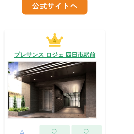
プレサンス ロジェ 四日市駅前
△
〇
〇