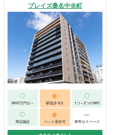
プレイズ桑名中央町
〇
◎
〇
3800万円台～
駅徒歩 6分
1つ～2つのWIC
〇
◎
―
周辺施設
ペット居住可
車寄せスペース