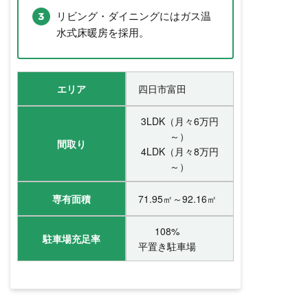
リビング・ダイニングにはガス温
水式床暖房を採用。
エリア
四日市富田
3LDK（月々6万円
～）
間取り
4LDK（月々8万円
～）
専有面積
71.95㎡～92.16㎡
108%
駐車場充足率
平置き駐車場