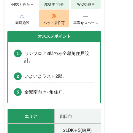
4400万円台～
駅徒歩 11分
WICや納戸
△
◎
―
周辺施設
ペット居住可
車寄せスペース
オススメポイント
ワンフロア2邸のみ全邸角住戸設
計。
いよいよラスト2邸。
全邸南向き×角住戸。
エリア
四日市
2LDK＋S(納戸)