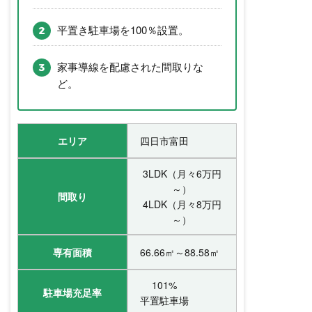
平置き駐車場を100％設置。
家事導線を配慮された間取りな
ど。
エリア
四日市富田
3LDK（月々6万円
～）
間取り
4LDK（月々8万円
～）
専有面積
66.66㎡～88.58㎡
101%
駐車場充足率
平置駐車場