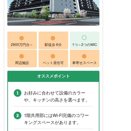
◎
◎
〇
2900万円台～
駅徒歩 6分
1つ～2つのWIC
◎
◎
◎
周辺施設
ペット居住可
車寄せスペース
オススメポイント
お好みに合わせて設備のカラー
や、キッチンの高さを選べます。
1階共用部にはWi-Fi完備のコワー
キングスペースがあります。